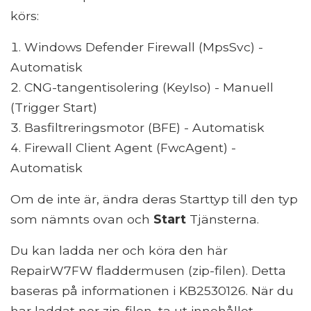
körs:
Windows Defender Firewall (MpsSvc) -
Automatisk
CNG-tangentisolering (KeyIso) - Manuell
(Trigger Start)
Basfiltreringsmotor (BFE) - Automatisk
Firewall Client Agent (FwcAgent) -
Automatisk
Om de inte är, ändra deras Starttyp till den typ
som nämnts ovan och
Start
Tjänsterna.
Du kan ladda ner och köra den här
RepairW7FW fladdermusen (zip-filen). Detta
baseras på informationen i KB2530126. När du
har laddat ner zip-filen, ta ut innehållet.