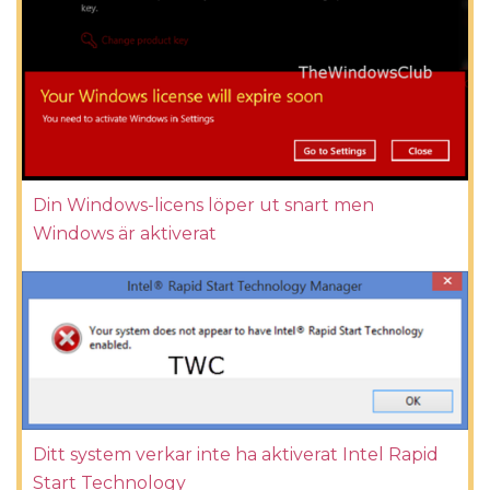
Din Windows-licens löper ut snart men
Windows är aktiverat
Ditt system verkar inte ha aktiverat Intel Rapid
Start Technology