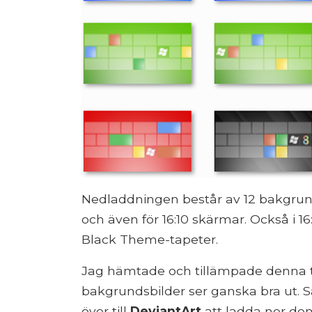
Nedladdningen består av 12 bakgrunds
och även för 16:10 skärmar. Också i 1
Black Theme-tapeter.
Jag hämtade och tillämpade denna 
bakgrundsbilder ser ganska bra ut. Så
över till
DeviantArt
att ladda ner den