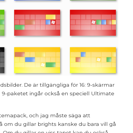
bilder. De är tillgängliga för 16: 9-skärmar
6: 9-paketet ingår också en speciell Ultimate
temapack, och jag måste säga att
 om du gillar brights kanske du bara vill gå
. Om du gillar en viss tapet kan du också