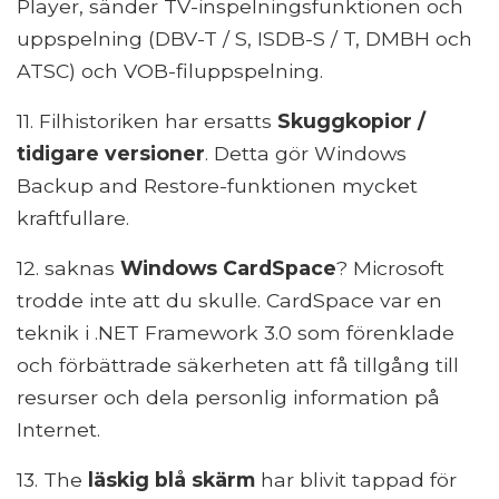
Player, sänder TV-inspelningsfunktionen och
uppspelning (DBV-T / S, ISDB-S / T, DMBH och
ATSC) och VOB-filuppspelning.
11. Filhistoriken har ersatts
Skuggkopior /
tidigare versioner
. Detta gör Windows
Backup and Restore-funktionen mycket
kraftfullare.
12. saknas
Windows CardSpace
? Microsoft
trodde inte att du skulle. CardSpace var en
teknik i .NET Framework 3.0 som förenklade
och förbättrade säkerheten att få tillgång till
resurser och dela personlig information på
Internet.
13. The
läskig blå skärm
har blivit tappad för