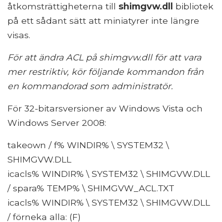
åtkomsträttigheterna till
shimgvw.dll
bibliotek
på ett sådant sätt att miniatyrer inte längre
visas.
För att ändra ACL på shimgvw.dll för att vara
mer restriktiv, kör följande kommandon från
en kommandorad som administratör.
För 32-bitarsversioner av Windows Vista och
Windows Server 2008:
takeown / f% WINDIR% \ SYSTEM32 \
SHIMGVW.DLL
icacls% WINDIR% \ SYSTEM32 \ SHIMGVW.DLL
/ spara% TEMP% \ SHIMGVW_ACL.TXT
icacls% WINDIR% \ SYSTEM32 \ SHIMGVW.DLL
/ förneka alla: (F)