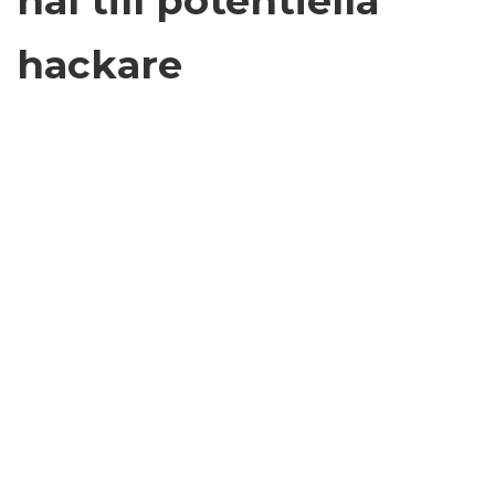
hål till potentiella
hackare