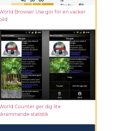
World Browser Use gör för en vacker
bild
World Counter ger dig lite
skrämmande statistik