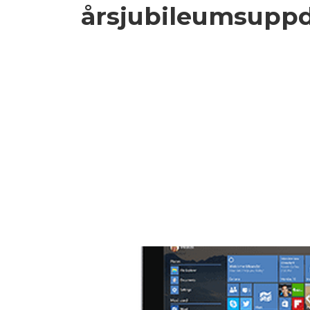
årsjubileumsuppd