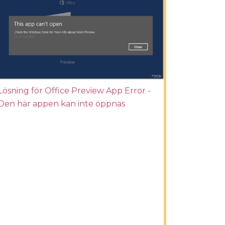
Lösning för Office Preview App Error -
Den här appen kan inte öppnas