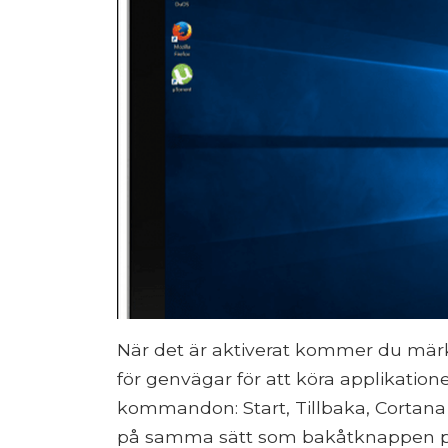
När det är aktiverat kommer du märka a
för genvägar för att köra applikatione
kommandon: Start, Tillbaka, Cortana
på samma sätt som bakåtknappen p