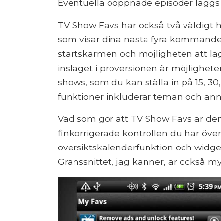
Eventuella oöppnade episoder läggs til
TV Show Favs har också två väldigt
som visar dina nästa fyra kommande
startskärmen och möjligheten att lägg
inslaget i proversionen är möjlighe
shows, som du kan ställa in på 15, 30,
funktioner inkluderar teman och ann
Vad som gör att TV Show Favs är de
finkorrigerade kontrollen du har över
översiktskalenderfunktion och widge
Gränssnittet, jag känner, är också my